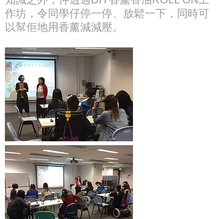
作坊，令同學仔停一停、放鬆一下，同時可
以幫佢地用香薰減減壓。