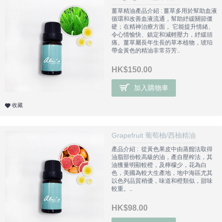
薑草精油產品介紹 : 薑草多用於幫助血液
循環和改善血液流通，幫助紓緩關節僵
硬；在精神治療方面， 它能提升情緒、
令心情愉快、鎮定和減輕壓力，紓緩頭
痛。薑草屬長年生長的草本植物，琥珀
帶金黃色的精油非常芬芳..
HK$150.00
加入購物車
收藏
Grapefruit 葡萄柚/西柚精油
產品介紹 : 從黃色果皮中由蒸餾法取得
油脂部份較高級的油，產自壓榨法，其
油獲量明顯較橙，及檸檬少，花為白
色，美國為較大生產地，地中海區尤其
以色列品質稍優，味道和橙類似，甜味
較重。..
HK$98.00