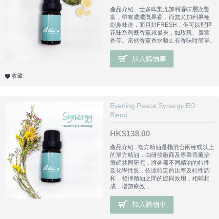
產品介紹 : 士多啤梨尤加利香味層次豐
富，帶有濃濃既果香，而無尤加利果種
刺鼻味道，而且好FRESH，佢可以配搭
花味系列既香薰就最夾，如玫瑰、廣藿
香等。當然香薰香水唔止有香味咁簡單..
加入購物車
收藏
Evening Peace Synergy EO
Blend
HK$138.00
產品介紹 : 複方精油是指混合兩種或以上
的單方精油，由研發廠商及專業香薰治
療師共同研究，將各種不同精油的特性
及化學性質，依照特定的比率及特性調
和，發揮精油之間的協同效用，相輔相
成、增加療效，..
加入購物車