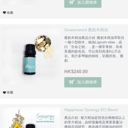
加入購物車
收藏
Guaiacwood 癒創木精油
癒創木精油產品介紹 :癒創木精油萃取自
一種小型樹木，稱為Lignum vitae，或
曰「生命之樹」，是一棵常青樹，長有
美麗的藍色花。可以長到高達6公尺左
右。有許多彎曲的樹枝，呈圓拱形。 癒
創..
HK$240.00
加入購物車
收藏
Happiness Synergy EO Blend
產品介紹 : 複方精油是指混合兩種或以上
的單方精油，由研發廠商及專業香薰治
療師共同研究，將各種不同精油的特性