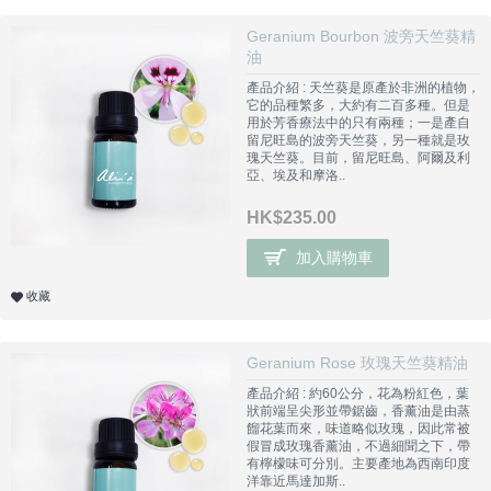
Geranium Bourbon 波旁天竺葵精
油
產品介紹 : 天竺葵是原產於非洲的植物，
它的品種繁多，大約有二百多種。但是
用於芳香療法中的只有兩種；一是產自
留尼旺島的波旁天竺葵，另一種就是玫
瑰天竺葵。目前，留尼旺島、阿爾及利
亞、埃及和摩洛..
HK$235.00
加入購物車
收藏
Geranium Rose 玫瑰天竺葵精油
產品介紹 : 約60公分，花為粉紅色，葉
狀前端呈尖形並帶鋸齒，香薰油是由蒸
餾花葉而來，味道略似玫瑰，因此常被
假冒成玫瑰香薰油，不過細聞之下，帶
有檸檬味可分別。主要產地為西南印度
洋靠近馬達加斯..