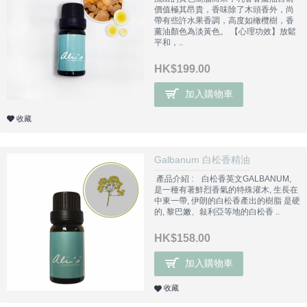
價值極其昂貴，香味除了木頭香外，尚
帶有些許水果香調，高度如橄欖樹，香
薰油顏色為淡黃色。 【心理功效】放鬆
平和，..
HK$199.00
加入購物車
收藏
Galbanum 白松香精油
產品介紹 : 白松香英文GALBANUM,
是一種有著鮮烈香氣的特殊灌木, 生長在
中東一帶, 伊朗的白松香產出的樹脂 是硬
的, 黎巴嫩、敍利亞等地的白松香 ..
HK$158.00
加入購物車
收藏