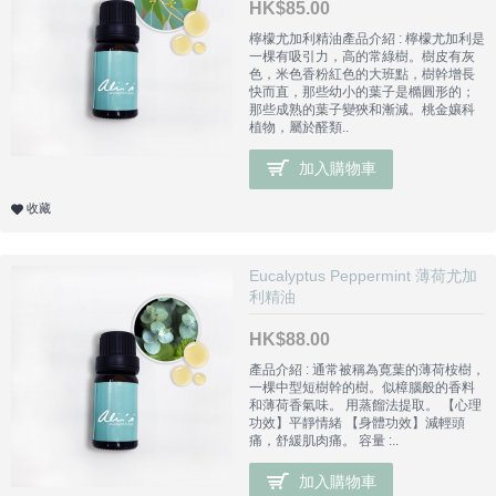
HK$85.00
檸檬尤加利精油產品介紹 : 檸檬尤加利是
一棵有吸引力，高的常綠樹。樹皮有灰
色，米色香粉紅色的大班點，樹幹增長
快而直，那些幼小的葉子是橢圓形的；
那些成熟的葉子變狹和漸減。桃金孃科
植物，屬於醛類..
加入購物車
收藏
Eucalyptus Peppermint 薄荷尤加
利精油
HK$88.00
產品介紹 : 通常被稱為寛葉的薄荷桉樹，
一棵中型短樹幹的樹。似樟腦般的香料
和薄荷香氣味。 用蒸餾法提取。 【心理
功效】平靜情緒 【身體功效】減輕頭
痛，舒緩肌肉痛。 容量 :..
加入購物車