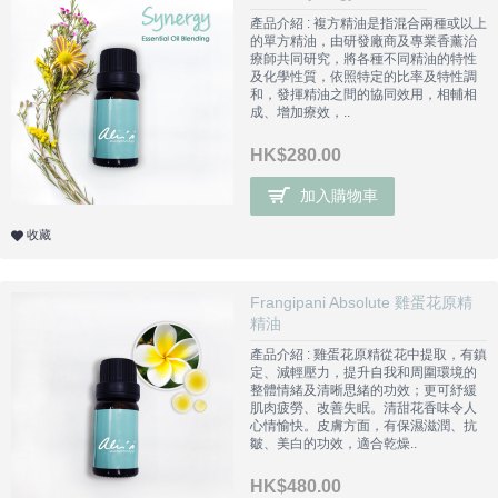
產品介紹 : 複方精油是指混合兩種或以上
的單方精油，由研發廠商及專業香薰治
療師共同研究，將各種不同精油的特性
及化學性質，依照特定的比率及特性調
和，發揮精油之間的協同效用，相輔相
成、增加療效，..
HK$280.00
加入購物車
收藏
Frangipani Absolute 雞蛋花原精
精油
產品介紹 : 雞蛋花原精從花中提取，有鎮
定、減輕壓力，提升自我和周圍環境的
整體情緒及清晰思緒的功效；更可紓緩
肌肉疲勞、改善失眠。清甜花香味令人
心情愉快。皮膚方面，有保濕滋潤、抗
皺、美白的功效，適合乾燥..
HK$480.00