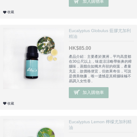
加入購物車
收藏
Eucalyptus Globulus 藍膠尤加利
精油
HK$85.00
產品介紹 : 主要產於澳洲，平均高度都
在30公尺以上，味道涼涼略帶衝鼻的樟
腦味，蒸餾自如獨木舟狀的樹葉，產量
充足，故價格便宜，但效果奇佳，可說
是價美物廉，唯一遺憾是其樟腦味極不
易調入女性香..
加入購物車
收藏
Eucalyptus Lemon 檸檬尤加利精
油