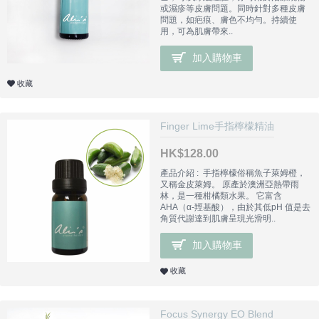
或濕疹等皮膚問題。同時針對多種皮膚
問題，如疤痕、膚色不均勻。持續使
用，可為肌膚帶來..
加入購物車
收藏
Finger Lime手指檸檬精油
HK$128.00
產品介紹 : 手指檸檬俗稱魚子萊姆橙，
又稱金皮萊姆。 原產於澳洲亞熱帶雨
林，是一種柑橘類水果。 它富含
AHA（α-羥基酸），由於其低pH 值是去
角質代謝達到肌膚呈現光滑明..
加入購物車
收藏
Focus Synergy EO Blend