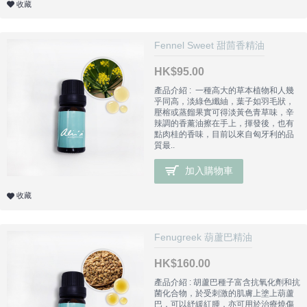
收藏
Fennel Sweet 甜茴香精油
HK$95.00
產品介紹 : 一種高大的草本植物和人幾
乎同高，淡綠色纖紬，葉子如羽毛狀，
壓榕或蒸餾果實可得淡黃色青草味，辛
辣調的香薰油擦在手上，揮發後，也有
點肉桂的香味，目前以來自匈牙利的品
質最..
加入購物車
收藏
Fenugreek 葫蘆巴精油
HK$160.00
產品介紹 : 胡蘆巴種子富含抗氧化劑和抗
菌化合物，於受刺激的肌膚上塗上葫蘆
巴，可以紓緩紅腫，亦可用於治療燒傷