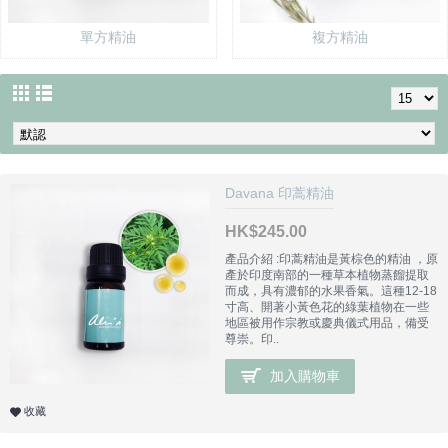
單方精油
複方精油
Davana 印蒿精油
HK$245.00
產品介紹 :印蒿精油是黃棕色的精油 ，原
產於印度南部的一種草本植物蒸餾提取
而成，具有濃郁的水果香氣。這種12-18
寸高、開著小黃色花的綠葉植物在一些
地區被用作宗教或慶典儀式用品，備受
尊崇。印..
加入購物車
收藏