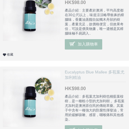
HK$98.00
產品介紹 : 主要產於澳洲，平均高度都
在30公尺以上，味道涼涼略帶衝鼻的樟
腦味，香薰油蒸餾自如獨木舟狀的樹
葉，產量充足，故價格便宜，但效果奇
佳，可說是價美物廉，唯一遺憾是其樟
腦味極不易調入..
加入購物車
收藏
Eucalyptus Blue Mallee 多苞葉尤
加利精油
HK$98.00
產品介紹 : 多苞葉尤加利樹也稱藍葉桉
樹，是一種較小型的尤加利樹 。多苞葉
尤加利是澳洲原住民的傳統草藥。其葉
子中含有一種強大的防腐性揮發油，常
用於緩解咳嗽、感冒，咽喉痛和其他感
染..