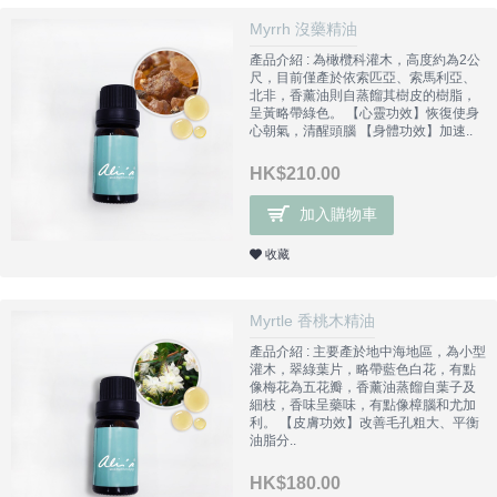
Myrrh 沒藥精油
產品介紹 : 為橄欖科灌木，高度約為2公
尺，目前僅產於依索匹亞、索馬利亞、
北非，香薰油則自蒸餾其樹皮的樹脂，
呈黃略帶綠色。 【心靈功效】恢復使身
心朝氣，清醒頭腦 【身體功效】加速..
HK$210.00
加入購物車
收藏
Myrtle 香桃木精油
產品介紹 : 主要產於地中海地區，為小型
灌木，翠綠葉片，略帶藍色白花，有點
像梅花為五花瓣，香薰油蒸餾自葉子及
細枝，香味呈藥味，有點像樟腦和尤加
利。 【皮膚功效】改善毛孔粗大、平衡
油脂分..
HK$180.00