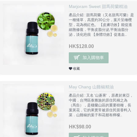
Marjoram Sweet 甜馬荷蘭精油
產品介紹 : 甜馬荷蘭（又名甜馬可蘭）是
一種矮草，高度約30公分，葉片呈橄欖
型，花為桃紅色。 【皮膚功效】能促進
細胞修復，平衡皮脂分泌,平衡油脂分
泌，淡化疤痕 【身體功效】促進血..
HK$128.00
加入購物車
收藏
May Chang 山雞椒精油
產品介紹 : 又名 '山蒼果' ，原產於東亞，
中國．台灣區泰雅族的原住民稱之為
（馬告），是棲蘭山區的重要樹種，長
葉黃花，它的果實常被原住民當香料入
菜．山雞椒的葉子和花都有檸檬..
HK$98.00