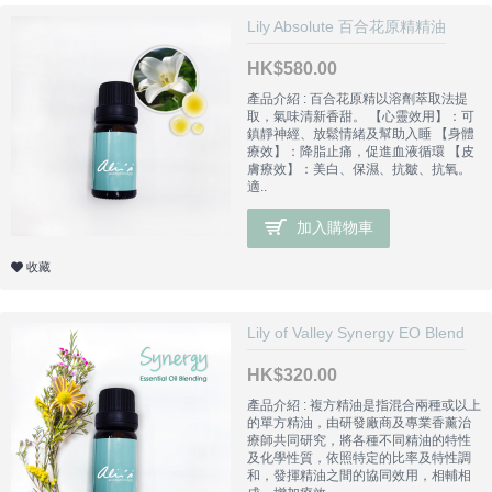
Lily Absolute 百合花原精精油
HK$580.00
產品介紹 : 百合花原精以溶劑萃取法提
取，氣味清新香甜。 【心靈效用】：可
鎮靜神經、放鬆情緒及幫助入睡 【身體
療效】：降脂止痛，促進血液循環 【皮
膚療效】：美白、保濕、抗皺、抗氧。
適..
加入購物車
收藏
Lily of Valley Synergy EO Blend
HK$320.00
產品介紹 : 複方精油是指混合兩種或以上
的單方精油，由研發廠商及專業香薰治
療師共同研究，將各種不同精油的特性
及化學性質，依照特定的比率及特性調
和，發揮精油之間的協同效用，相輔相