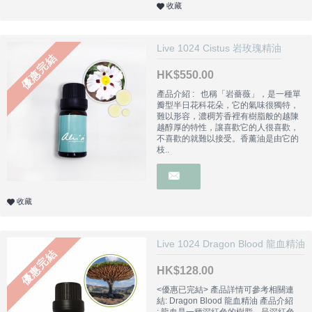
收藏
Live 1024 Cistus 岩玫瑰精油
優惠完結
HK$550.00
產品介紹 : 也稱「岩薔薇」，是一種單
瓣型半日花科花朵，它的氣味很獨特，
難以形容，濃稠芳香裡有樹脂般的越陳
越醇厚的特性，讓喜歡它的人很喜歡，
不喜歡的就難以接受。香薰油是由它的
枝..
收藏
Live 1024 Dragon Blood 龍血精油
優惠完結
HK$128.00
<優惠已完結> 產品詳情可參考相關連
結: Dragon Blood 龍血精油 產品介紹
: 龍血是一種深紅色的樹脂，呈深紅色，