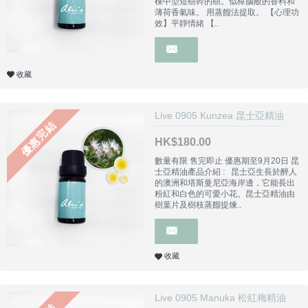
棵中型短樹幹的樹。似樟腦般的香料和
薄荷香氣味。 用蒸餾法提取。 【心理功
效】平靜情緒 【..
收藏
Live 0905 Kunzea 昆士亞精油
優惠完結
HK$180.00
數量有限 售完即止 優惠期至9月20日 昆
士亞精油產品介紹 : 昆士亞生長於醉人
的澳洲和塔斯曼尼亞海岸邊，它能長出
粉紅和白色的可愛小花。昆士亞精油由
樹葉片及樹枝蒸餾提煉..
收藏
Live 0905 Manuka 松紅梅精油