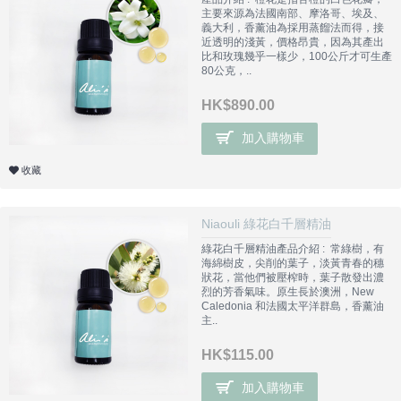
主要來源為法國南部、摩洛哥、埃及、
義大利，香薰油為採用蒸餾法而得，接
近透明的淺黃，價格昂貴，因為其產出
比和玫瑰幾乎一樣少，100公斤才可生產
80公克，..
HK$890.00
加入購物車
收藏
Niaouli 綠花白千層精油
綠花白千層精油產品介紹 : 常綠樹，有
海綿樹皮，尖削的葉子，淡黃青春的穗
狀花，當他們被壓榨時，葉子散發出濃
烈的芳香氣味。原生長於澳洲，New
Caledonia 和法國太平洋群島，香薰油
主..
HK$115.00
加入購物車