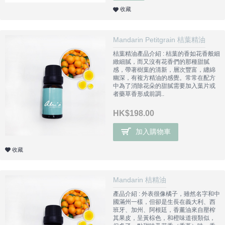
收藏
Mandarin Petitgrain 桔葉精油
桔葉精油產品介紹 : 桔葉的香如花香般細
緻細膩，而又沒有花香們的那種甜膩
感，帶著樹葉的清新，層次豐富，纏綿
幽深，有複方精油的感覺。常常在配方
中為了消除花朵的甜膩需要加入葉片或
者藥草香形成前調..
HK$198.00
加入購物車
收藏
Mandarin 桔精油
產品介紹 : 外表很像橘子，雖然名字和中
國滿州一樣，但卻是生長在義大利、西
班牙、加州、阿根廷，香薰油來自壓榨
其果皮，呈黃棕色，和橙味道很類似，