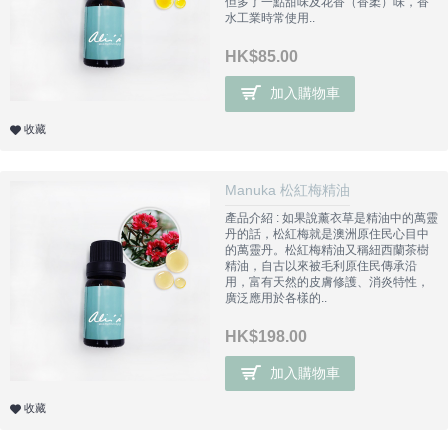
但多了一點甜味及花香（香葇）味，香
水工業時常使用..
HK$85.00
加入購物車
收藏
Manuka 松紅梅精油
產品介紹 : 如果說薰衣草是精油中的萬靈
丹的話，松紅梅就是澳洲原住民心目中
的萬靈丹。松紅梅精油又稱紐西蘭茶樹
精油，自古以來被毛利原住民傳承沿
用，富有天然的皮膚修護、消炎特性，
廣泛應用於各樣的..
HK$198.00
加入購物車
收藏