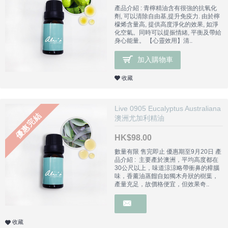
產品介紹 : 青檸精油含有很強的抗氧化
劑, 可以清除自由基,提升免疫力. 由於檸
檬烯含量高, 提供高度淨化的效果, 如淨
化空氣。同時可以提振情緒, 平衡及帶給
身心能量。 【心靈效用】清..
加入購物車
收藏
Live 0905 Eucalyptus Australiana
優惠完結
澳洲尤加利精油
HK$98.00
數量有限 售完即止 優惠期至9月20日 產
品介紹 : 主要產於澳洲，平均高度都在
30公尺以上，味道涼涼略帶衝鼻的樟腦
味，香薰油蒸餾自如獨木舟狀的樹葉，
產量充足，故價格便宜，但效果奇..
收藏