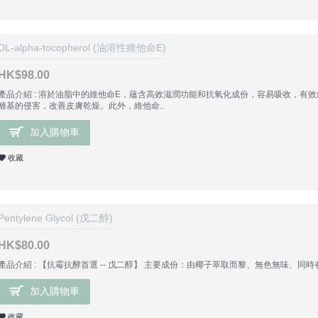
DL-alpha-tocopherol (油溶性維他命E)
HK$98.00
產品介紹 : 溶於油脂中的維他命E，蘊含高效滋潤功能和抗氧化成份，容易吸收，
離基的侵害，改善皮膚乾燥。此外，維他命..
加入購物車
收藏
Pentylene Glycol (戊二醇)
HK$80.00
產品介紹 : 【抗霉抗酵首選 -- 戊二醇】 主要成份：由椰子萃取而黎、無色無味、同時有
加入購物車
收藏