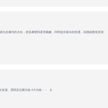
有效鎖住皮膚內的水份，使肌膚變得柔滑嬌嫩；同時提供最佳的防護，保護細胞免受游
保濕、潤滑及抗菌功效 4大功效： - &..