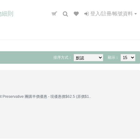
物細則
登入/註冊/帳號資料
排序方式︰
顯示︰
eservative 團購半價優惠 - 現優惠價$62.5 (原價$1..