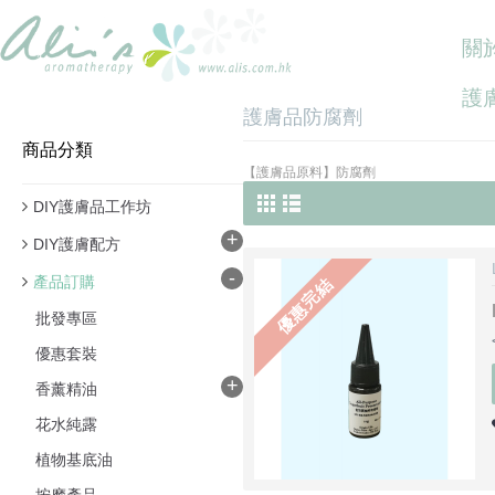
關於
護
護膚品防腐劑
商品分類
【護膚品原料】防腐劑
DIY護膚品工作坊
+
DIY護膚配方
-
產品訂購
優惠完結
批發專區
優惠套裝
+
香薰精油
花水純露
植物基底油