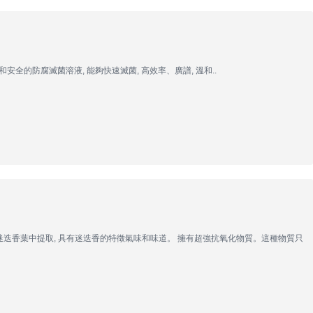
> 是一種溫和安全的防腐滅菌溶液, 能夠快速滅菌, 高效率、廣譜, 溫和..
2)從迷迭香葉中提取, 具有迷迭香的特徵氣味和味道。 擁有超強抗氧化物質。這種物質只