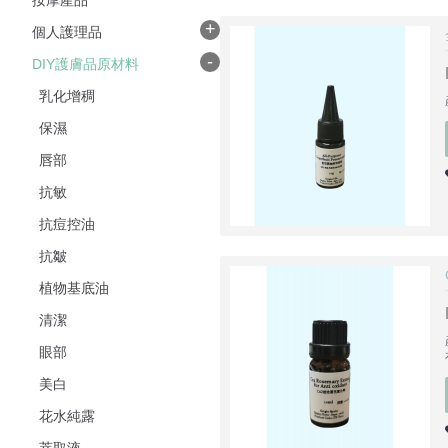
按摩產品
+
個人護理品
-
DIY護膚品原材料
乳化增稠
保濕
唇部
抗敏
抗痘控油
抗皺
植物基底油
清潔
眼部
美白
花水純露