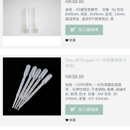
HK$8.00
規格：AS優質塑膠管， 容量 : 5g 管高 :
約68mm, 周長 : 約49mm, 直徑 : 14mm,
建議用途 : 盛裝DIY唇膏製品. 產..
加入購物車
收藏
One-off Dropper (一次性膠滴管-5
支裝)
HK$8.00
規格：LDPE厚料, 一次性塑膠刻度吸
管，化學性穩定, 不會锈蝕, 耐磨, 絕緣性
好, 耐用, 防水. 容量 : 3ml 管高 : 約
154mm, 度量 : 0.5~10ml,&n..
加入購物車
收藏