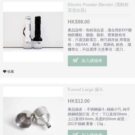
Electric Powder Blender (電動粉
質混合器)
HK$98.00
產品說明：色粉混合器，適合用於DIY礦
物防曬粉、胭脂、眼影、唇膏顏色等
等，只需流動電芯，輕巧易存放 用電規
格：3粒AAA， 顏色：黑兩色, 銀色 ，隨
機寄出，不設選擇 注意事項：因刀..
加入購物車
收藏
Funnel Large 漏斗
HK$12.00
產品描述 ：不锈鋼漏斗, 精緻小巧, 純不
锈鋼精製打造. 尺寸：下口直徑39mm ,
上口直徑9.6mm, 高度約50mm 材質：
201不锈鋼 重量：13g ..