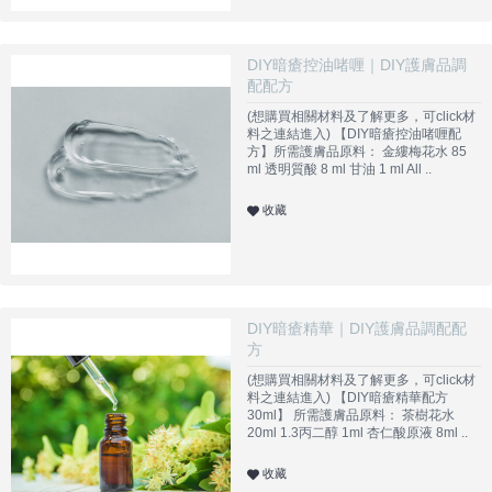
DIY暗瘡控油啫喱｜DIY護膚品調
配配方
(想購買相關材料及了解更多，可click材
料之連結進入) 【DIY暗瘡控油啫喱配
方】所需護膚品原料： 金縷梅花水 85
ml 透明質酸 8 ml 甘油 1 ml All ..
收藏
DIY暗瘡精華｜DIY護膚品調配配
方
(想購買相關材料及了解更多，可click材
料之連結進入) 【DIY暗瘡精華配方
30ml】 所需護膚品原料： 茶樹花水
20ml 1.3丙二醇 1ml 杏仁酸原液 8ml ..
收藏