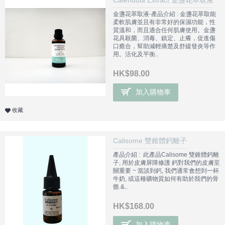
Calendula Extract 金盞花萃取液
金盞花萃取液-產品介紹 : 金盞花萃取能
柔軟肌膚並且有非常好的保濕功能，性
質溫和，而且適合任何肌膚使用。金盞
花具殺菌、消毒、鎮定、止癢，促進傷
口癒合，幫助減輕痛楚及舒緩發炎等作
用。活化及平衡..
HK$98.00
加入購物車
收藏
Calisome 雙錐體鈣離子
產品介紹 : 此產品Calisome 雙錐體鈣離
子, 用於皮膚屏障修護 鈣對我們的皮膚至
關重要 ~ 當談到鈣, 我們通常會想到一杯
牛奶, 或這種礦物質如何有助於我們的骨
骼.&..
HK$168.00
加入購物車