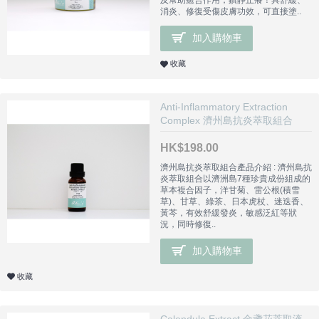
及幫助癒合作用，鎮靜止癢！具舒緩、
消炎、修復受傷皮膚功效，可直接塗..
加入購物車
收藏
Anti-Inflammatory Extraction
Complex 濟州島抗炎萃取組合
HK$198.00
濟州島抗炎萃取組合產品介紹 : 濟州島抗
炎萃取組合以濟洲島7種珍貴成份組成的
草本複合因子，洋甘菊、雷公根(積雪
草)、甘草、綠茶、日本虎杖、迷迭香、
黃芩，有效舒緩發炎，敏感泛紅等狀
況，同時修復..
加入購物車
收藏