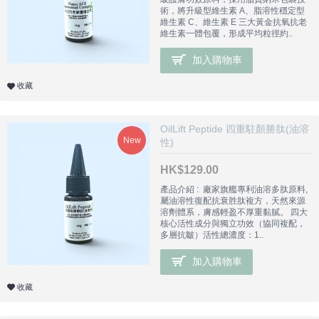
術，將升級型維生素 A、脂溶性穩定型
維生素 C、維生素 E 三大黃金抗氧抗老
維生素一體包覆，形成平均粒徑約..
加入購物車
收藏
OilLift Peptide 四重駐顏勝肽(油溶
New
性)
HK$129.00
產品介紹 : 廠家旗艦專利油溶多肽原料,
屬油溶性復配抗衰胜肽複方，天然來源
溶劑體系，膚感輕盈不厚重黏膩。 四大
核心活性成分與獨立功效（協同複配，
多層抗皺）活性總濃度：1..
加入購物車
收藏