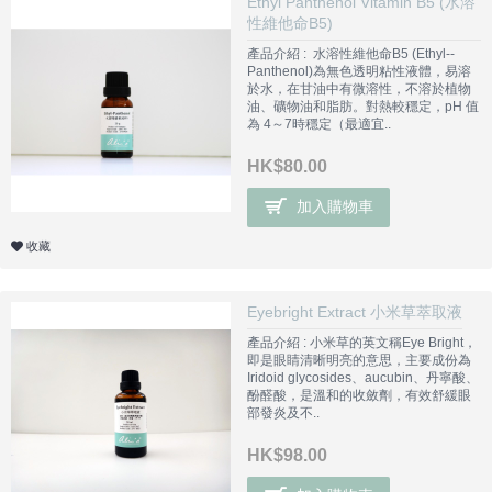
Ethyl Panthenol Vitamin B5 (水溶
性維他命B5)
產品介紹 : 水溶性維他命B5 (Ethyl--
Panthenol)為無色透明粘性液體，易溶
於水，在甘油中有微溶性，不溶於植物
油、礦物油和脂肪。對熱較穩定，pH 值
為 4～7時穩定（最適宜..
HK$80.00
加入購物車
收藏
Eyebright Extract 小米草萃取液
產品介紹 : 小米草的英文稱Eye Bright，
即是眼睛清晰明亮的意思，主要成份為
Iridoid glycosides、aucubin、丹寧酸、
酚醛酸，是溫和的收斂劑，有效舒緩眼
部發炎及不..
HK$98.00