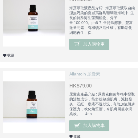
海藻萃取液產品介紹 : 海藻萃取液取自純
潔無污染的夏威夷群島珊瑚礁海域中, 生
長的特殊海生藻類植物。分子
量:100,000。ph6-7, 含特殊酵素、豐富
微量元素、有機碘及活性矽，有助活化
細胞再生，保..
加入購物車
收藏
Allantoin 尿囊素
HK$79.00
尿囊素產品介紹 : 尿囊素由紫草根中提取
的活性成份，能舒緩敏感肌膚，減輕發
炎、泛紅、痕癢不適狀況 , 有助加強肌膚
保護力，軟化角質層，令肌膚回復水潤
柔軟。 &nb..
加入購物車
收藏