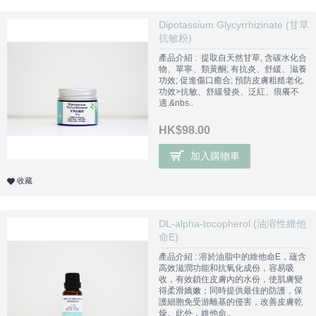
Dipotassium Glycyrrhizinate (甘草
抗敏粉)
產品介紹 : 提取自天然甘草, 含碳水化合
物、單寧、類黃酮; 有抗炎、舒緩、滋養
功效; 促進傷口癒合; 預防皮膚粗糙老化.
功效>抗敏、舒緩發炎、泛紅、痕癢不
適.&nbs..
HK$98.00
加入購物車
收藏
DL-alpha-tocopherol (油溶性維他
命E)
產品介紹 : 溶於油脂中的維他命E，蘊含
高效滋潤功能和抗氧化成份，容易吸
收，有效鎖住皮膚內的水份，使肌膚變
得柔滑嬌嫩；同時提供最佳的防護，保
護細胞免受游離基的侵害，改善皮膚乾
燥。此外，維他命..