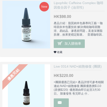
Lipophilic Caffeine Complex 咖啡
New
因復合因子 (油溶性)
HK$98.00
產品介紹 : 脂質納米包裹專利工藝 ~ 咖
啡因奈米包覆技術 解決傳統咖啡因難
溶、易結晶、滲透差問題，直達深層脂
肪層，效果更穩定顯著。 普通咖啡因..
加入購物車
收藏
Live 0314 NAD+細胞修復 (團購)
優惠完結
HK$220.00
<團購優惠已完結> 產品詳情可參考相關
連結:NAD+細胞修復 團購優惠價$110
(原價$220) 優惠期由即日起至3月30
日。 限量發售 售完即止 什..