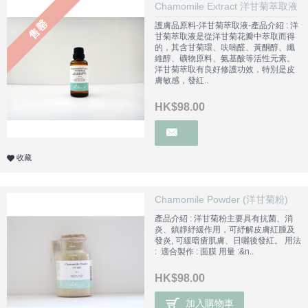
Chamomile Extract 洋甘菊萃取液
售罄
護膚品原料-洋甘菊萃取液-產品介紹 : 洋
甘菊萃取液是從洋甘菊花瓣中萃取而得
的，其含甘菊環、呋喃醛、黃酮醇、纖
維醇、礦物原料、氨基酸等活性元素。
洋甘菊萃取有良好修護功效，特別是皮
膚敏感，發紅..
HK$98.00
收藏
Chamomile Powder (洋甘菊粉)
產品介紹 : 洋甘菊粉主要具有抗菌、消
炎、鎮靜紓緩作用，可紓解皮膚紅腫及
發炎, 可緩暗瘡肌膚、日曬後發紅。 用法
: 適合製作 : 面膜 用量 :&n..
HK$98.00
加入購物車