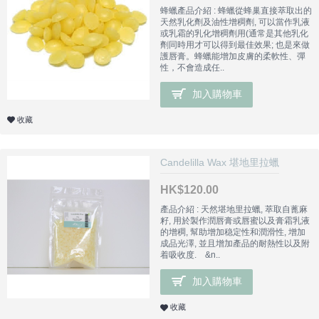
蜂蠟產品介紹 : 蜂蠟從蜂巢直接萃取出的
天然乳化劑及油性增稠劑, 可以當作乳液
或乳霜的乳化增稠劑用(通常是其他乳化
劑同時用才可以得到最佳效果; 也是來做
護唇膏。蜂蠟能增加皮膚的柔軟性、彈
性，不會造成任..
加入購物車
收藏
Candelilla Wax 堪地里拉蠟
HK$120.00
產品介紹 : 天然堪地里拉蠟, 萃取自蓖麻
籽, 用於製作潤唇膏或唇蜜以及膏霜乳液
的增稠, 幫助增加稳定性和潤滑性, 增加
成品光澤, 並且增加產品的耐熱性以及附
着吸收度. &n..
加入購物車
收藏