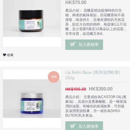
HK$70.00
產品介紹： 花蠟是精油提煉時的衍生
物，兩者的氣味相似，但花蠟香味不易
揮發，味道持久，且擁有濃郁的天然花
香，貼近大自然的精粹。每提煉1公斤花
蠟，至少需要5萬至10萬朵以上的花苞，
非常珍貴，故花蠟又有&..
加入購物車
收藏
Lip Balm Base (萬用滋潤軟膏)
-5%
250g
HK$380.00
HK$400.00
產品介紹 : 主要成份為CASTOR OIL(蓖
麻油) ，其成分是蓖麻酸酯，是一種很滋
潤的油脂。有極佳的保濕效果，可舒緩
及滋潤受損肌膚，另一成份為SHEA
BUTER(乳木果油..
加入購物車