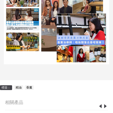
標簽︰
精油
,
香薰
相關產品