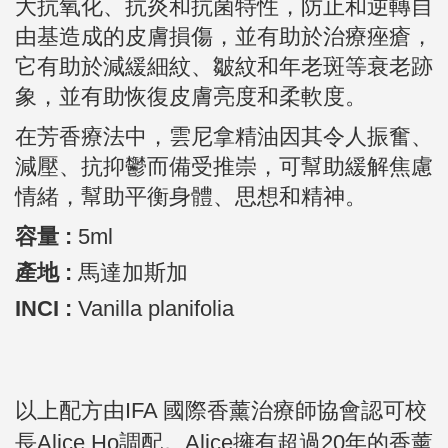
大抗氧化、抗炎和抗菌特性，防止和逆轉自
由基造成的皮膚損傷，並有助於治療痤瘡，
它有助於減緩細紋、皺紋和年老斑等衰老跡
象，並有助恢復皮膚亮度和柔軟度。
在芳香療法中，雲尼拿
精油因其令人振奮、
減壓、抗抑鬱而備受推崇，可幫助緩解焦慮
情緒，幫助平衡身體、思想和精神。
容量 :
5ml
產地 :
馬達加斯加
INCI :
Vanilla planifolia
以上配方由
IFA 國際香薰治療師協會認可校
長Alice Ho調配。
Alice擁有超過20年的香薰