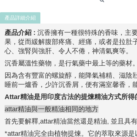
產品詳細介紹
產品介紹 :
沉香擁有一種很特殊的香味，主
果，從而緩解腹部疼痛、經痛，或者是拉肚子
心、強腎與強肝、令人不倦，神清氣爽等。
沉香屬溫性藥物，是行氣藥中最上等的藥材
因為含有豐富的螺旋醇，能降氣補精、滋陰
睡前一爐香，少許沉香屑，便有滿室馨香，
Attar精油是用印度古法的提煉精油方式所
attar精油與一般精油相同的地方
首先要解釋,attar精油當然還是精油, 並且具
*attar精油完全由植物提煉。它的萃取來源