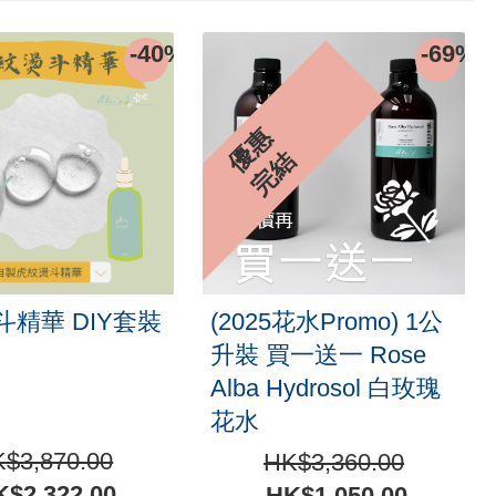
-40%
-69%
優
惠
完
結
精華 DIY套裝
(2025花水Promo) 1公
升裝 買一送一 Rose
Alba Hydrosol 白玫瑰
花水
$3,870.00
HK$3,360.00
$2,322.00
HK$1,050.00