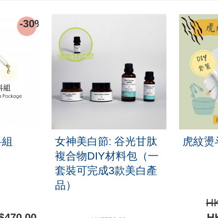
-30%
料組
女神美白節: 谷光甘肽
虎紋燙斗
複合物DIY材料包（一
套裝可完成3款美白產
品）
HK
470.00
HK