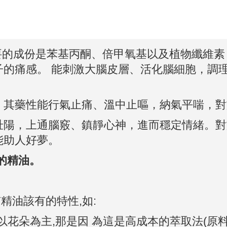
要的成份是苯基丙酮、倍甲氧基以及植物纖維素
的痛感。 能刺激大腦皮層、活化腦細胞，調理
。其藥性能行氣止痛、溫中止嘔，納氣平喘，對
壯陽，上通腦竅、鎮靜心神，進而穩定情緒。對
能助人好夢。
得的精油。
有精油該有的特性,如:
是以花朵為主,那是因 為這是高成本的萃取法(原料