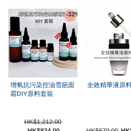
-32%
增氧抗污染控油雪葩面
全效精華液原
霜DIY原料套裝
HK$1,212.00
HK$824.00
HK$670.00
HK$