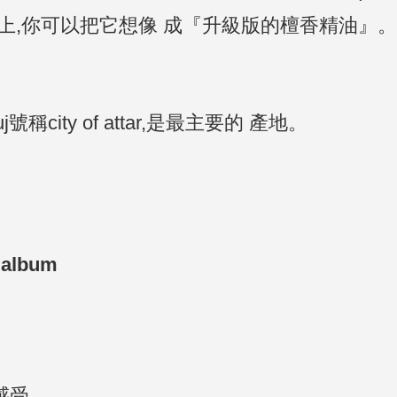
,事實上,你可以把它想像 成『升級版的檀香精油』
稱city of attar,是最主要的 產地。
 album
感受。