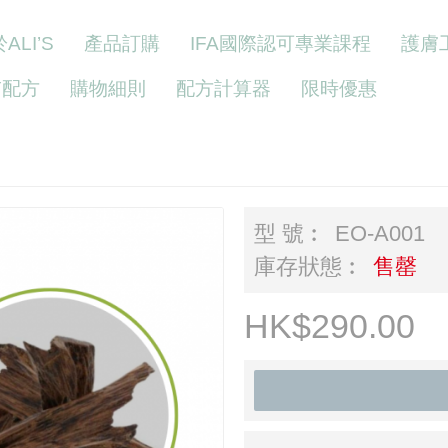
ALI’S
產品訂購
IFA國際認可專業課程
護膚
Y配方
購物細則
配方計算器
限時優惠
型 號︰
EO-A001
庫存狀態︰
售罄
HK$290.00