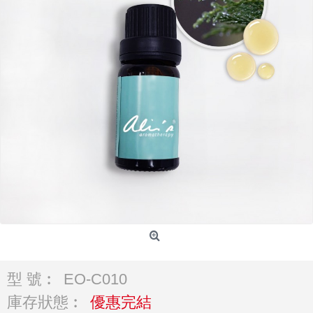
型 號︰
EO-C010
庫存狀態︰
優惠完結