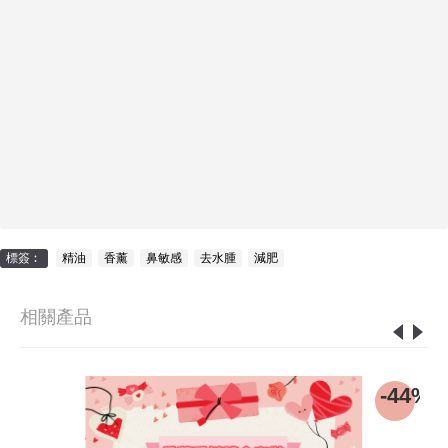
標簽︰
精油
,
香薰
,
鼻敏感
,
去水腫
,
減肥
相關產品
-44%