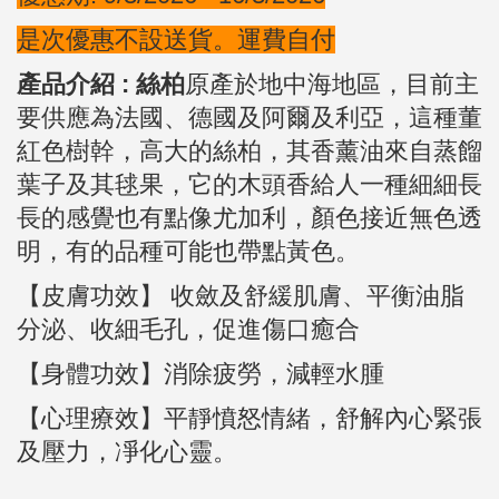
是次優惠不設送貨。運費自付
產品介紹 : 絲柏
原產於地中海地區，目前主
要供應為法國、德國及阿爾及利亞，這種董
紅色樹幹，高大的絲柏，其香薰油來自蒸餾
葉子及其毬果，它的木頭香給人一種細細長
長的感覺也有點像尤加利，顏色接近無色透
明，有的品種可能也帶點黃色。
【皮膚功效】 收斂及舒緩肌膚、平衡油脂
分泌、收細毛孔，促進傷口癒合
【身體功效】消除疲勞，減輕水腫
【心理療效】平靜憤怒情緒，舒解內心緊張
及壓力，凈化心靈。