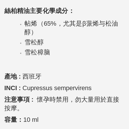
絲柏精油
主要化學成分：
帖烯（65%，尤其是β蒎烯与松油
醇）
雪松醇
雪松樟脑
產地 :
西班牙
INCI :
Cupressus sempervirens
注意事項 :
懷孕時禁用，勿大量用於直接
按摩。
容量：
10 ml