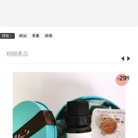
標簽︰
精油
,
香薰
,
經痛
相關產品
w
-29%