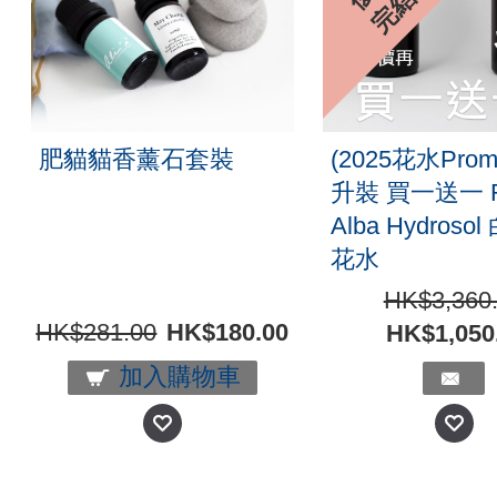
結
Live 0214 Intensive
【玫瑰節優惠
Booster 高效保養液套
一 Rose Alba H
裝(一套四支)
雙重蒸餾白玫
100ml
HK$336.00
HK
HK$1,292.00
加入購