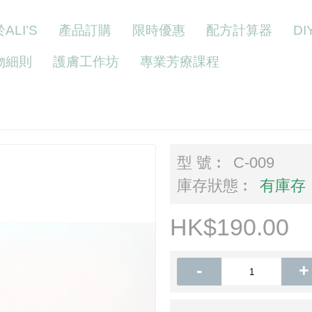
ALI’S
產品訂購
限時優惠
配方計算器
D
物細則
護膚工作坊
專業芳療課程
型 號︰
C-009
庫存狀態︰
有庫存
HK$190.00
-
+