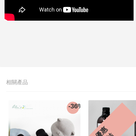
相關產品
優
惠
完