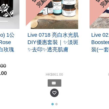
結
】買一送
Live 0515 牙齒美白粉
完美基
ydrosol
優惠套裝｜DIY組合
組合套
瑰花水
$168.00
HK$628
HK$722.00
物車