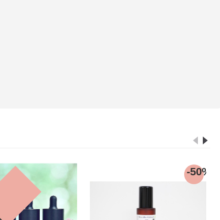
-30%
-40%