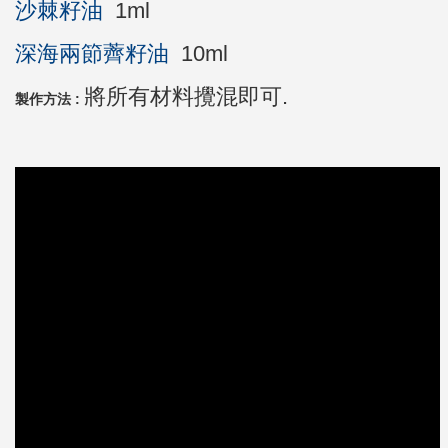
沙棘籽油
1ml
深海兩節薺籽油
10ml
將所有材料攪混即可.
製作方法 :