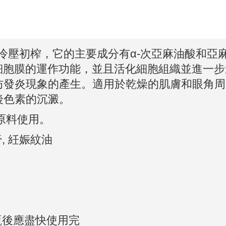
壓初榨，它的主要成分有α-次亞麻油酸和亞
護細胞膜的運作功能，並且活化細胞組織並進一
防發炎現象的產生。適用於乾燥的肌膚和眼角周
後色素的沉澱。
他原料使用。
, 紝娠紋油
瓶後應盡快使用完