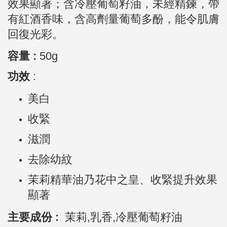
效果顯著
；含冷壓葡萄籽油，未經精鍊，帶
有紅酒香味，含高劑量葡萄多酚，能令肌膚
回復光彩。
容量 :
50g
功效
:
美白
收緊
滋潤
去除幼紋
茉莉精華油乃花中之皇、收緊提升效果
顯著
主要成份 :
茉莉,乳香,冷壓葡萄籽油