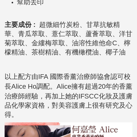
幫助去印
主要成份 :
超微細竹炭粉、甘草抗敏精
華、青瓜萃取、薏仁萃取、蘆薈萃取、洋甘
菊萃取、金縷梅萃取、油溶性維他命C、檸
檬精油、茶樹精油、有機橄欖油、椰子油
以上配方由
IFA 國際香薰治療師協會認可校
長Alice Ho調配。
Alice擁有超過20年的香薰
治療師經驗，再加上她的IFSCC化妝及護膚
品化學家資格，對美容護膚上很有研究及心
得。