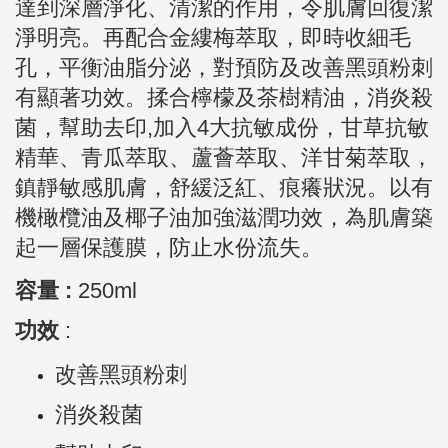
達到深層淨化、清潔的作用，令肌膚回復潔
淨明亮。
再配合金縷梅萃取，即時收細毛
孔，平衡油脂分泌，對預防及改善黑頭粉刺
有顯著功效。
揉合檸檬及茶樹精油，消炎殺
菌，幫助去印,
加入4大抗敏成份，甘草抗敏
精華、青瓜萃取、蘆薈萃取、洋甘菊萃取，
鎮靜敏感肌膚，舒緩泛紅、痕癢狀況。
以有
機橄欖油及椰子油加強滋潤功效，為肌膚築
起一層保護膜，防止水份流失。
容量 :
2
50ml
功效
:
改善黑頭粉刺
消炎殺菌