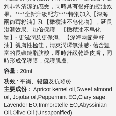
到非常清涼的感受，同時具有很好的控油效
果。****全新升級配方****特別加入【深海
兩節薺籽油】和【橄欖油不皂化物】，延長
滋潤效果、加倍保護。【橄欖油不皂化
物】- 更滋潤及更保濕。【深海兩節薺籽
油】親膚性極佳，清爽潤澤無油感· 蘊含豐
富的長碳鏈脂肪酸，即時舒緩乾燥皮膚，同
時形成保護膜，保護肌膚。
容量
: 20ml
功效
:
平衡、殺菌及抗發炎
主要成份 :
Apricot kernel oil,Sweet almond
oil, Jojoba oil,Peppermint EO,Clary sage,
Lavender EO,Immoretelle EO,
Abyssinian
Oil,Olive Oil (Unsaponified)