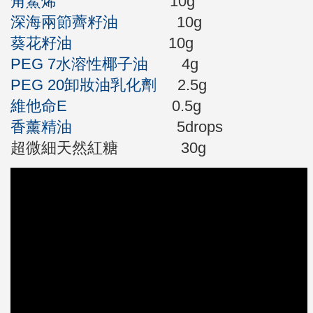
角鯊烯
10g
深海兩節薺籽油
10g
葵花籽油
10g
PEG 7水溶性椰子油
4g
PEG 20卸妝油乳化劑
2.5g
維他命E
0.5g
香薰
精油
5drops
超微細天然紅糖 30g