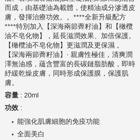
而成，由基礎油為載體，使精油成分滲透皮
膚，發揮治療功效。。****全新升級配方
****特別加入【深海兩節薺籽油】和【橄欖
油不皂化物】，延長滋潤效果、加倍保護。
【橄欖油不皂化物】更滋潤及更保濕 。
【深海兩節薺籽油】· 親膚性極佳，清爽潤
澤無油感，蘊含豐富的長碳鏈脂肪酸，即時
紓緩乾燥皮膚，同時形成保護膜，保護肌
膚。
容量
:
20ml
功效
:
能強化肌膚細胞的免疫功能
全面美白