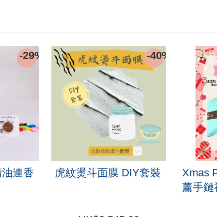
-29%
-40%
精油連香
虎紋燙斗面膜 DIY套裝
Xmas 
薰手鏈