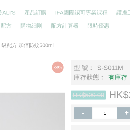
ALI’S
產品訂購
IFA國際認可專業課程
護膚
Y配方
購物細則
配方計算器
限時優惠
-全新升級配方 加倍防蚊500ml
型 號︰
S-S011M
-50%
庫存狀態︰
有庫存
HK$
HK$500.00
-
+