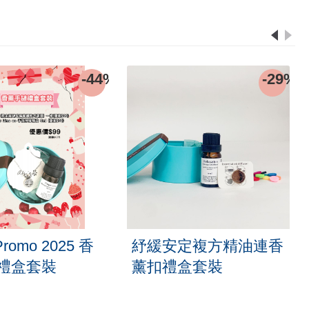
-44%
-29%
Promo 2025 香
紓緩安定複方精油連香
禮盒套裝
薰扣禮盒套裝