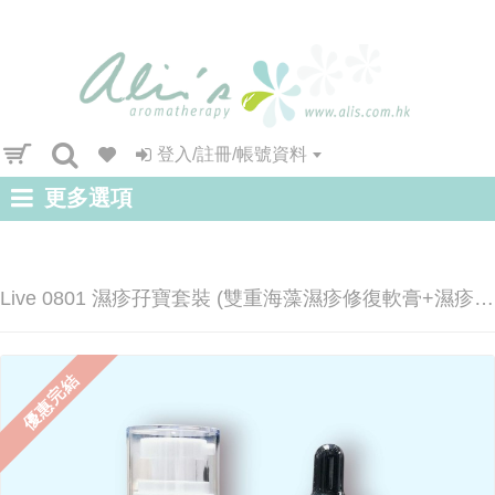
登入/註冊/帳號資料
更多選項
Live 0801 濕疹孖寶套裝 (雙重海藻濕疹修復軟膏+濕疹止痕油)
優惠完結