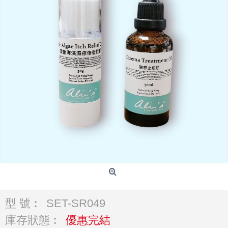
型 號︰
SET-SR049
庫存狀態︰
優惠完結