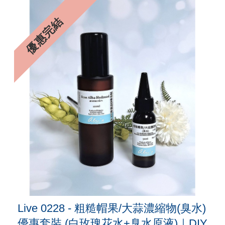
9%
優惠完結
Live 0228 - 粗糙帽果/大蒜濃縮物(臭水)
優惠套裝 (白玫瑰花水+臭水原液)｜DIY