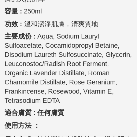
容量 :
250ml
功效 :
溫和潔淨肌膚，清爽質地
主要成份 :
Aqua, Sodium Lauryl
Sulfoacetate, Cocamidopropyl Betaine,
Disodium Laureth Sulfosuccinate, Glycerin,
Leuconostoc/Radish Root Ferment,
Organic Lavender Distillate, Roman
Chamomile Distillate, Rose Geranium,
Frankincense, Rosewood, Vitamin E,
Tetrasodium EDTA
適合膚質 : 任何膚質
使用方法 ：