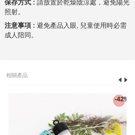
保存方式 :
請放置於乾燥陰涼處，避免陽光
照射。
注意事項 :
避免產品入眼, 兒童使用時必需
成人陪同。
相關產品
6%
-42%