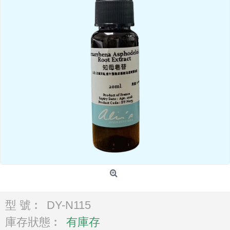
型 號︰
DY-N115
庫存狀態︰
有庫存