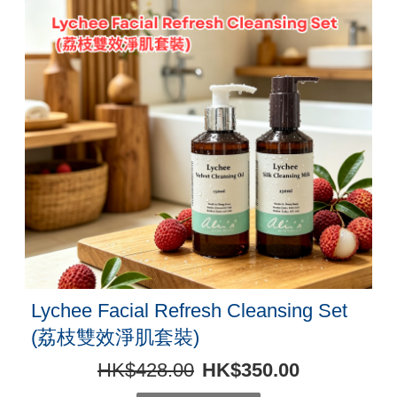
Lychee Facial Refresh Cleansing Set
(荔枝雙效淨肌套裝)
HK$428.00
HK$350.00