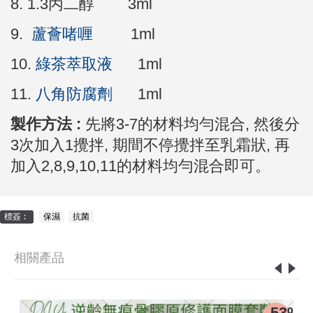
8. 1.3丙二醇 3ml
9.
蘆薈啫喱
1ml
10.
綠茶萃取液
1ml
11.
八角防腐劑
1ml
製作方法 :
先將3-7的材料均勻混合, 然後分
3次加入1攪拌, 期間不停攪拌至乳霜狀, 再
加入2,8,9,10,11的材料均勻混合即可。
標簽︰
保濕
,
抗菌
相關產品
0%
-53%