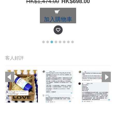
HK$1,474.00
HK$698.00
加入購物車
客人好評
Copyright © 2019, Ali's Aromatherapy, All Rights Reserved.