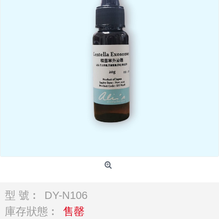
型 號︰
DY-N106
庫存狀態︰
售罄