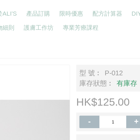
ALI’S
產品訂購
限時優惠
配方計算器
D
物細則
護膚工作坊
專業芳療課程
型 號︰
P-012
庫存狀態︰
有庫存
HK$125.00
-
+