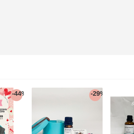
-44%
-29%