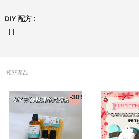
DIY 配方 :
【】
相關產品
0%
-30%