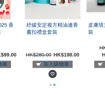
025 香
紓緩安定複方精油連香
皮膚填
裝
薰扣禮盒套裝
裝
HK
$99.00
HK$280.00
HK$198.00
H
物車
加入購物車