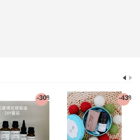
-30%
-43%