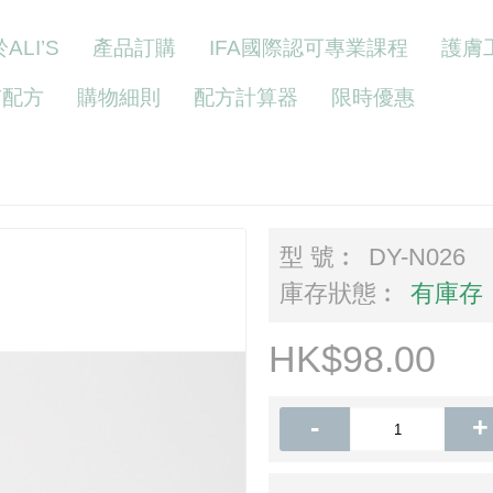
ALI’S
產品訂購
IFA國際認可專業課程
護膚
Y配方
購物細則
配方計算器
限時優惠
型 號︰
DY-N026
庫存狀態︰
有庫存
HK$98.00
-
+