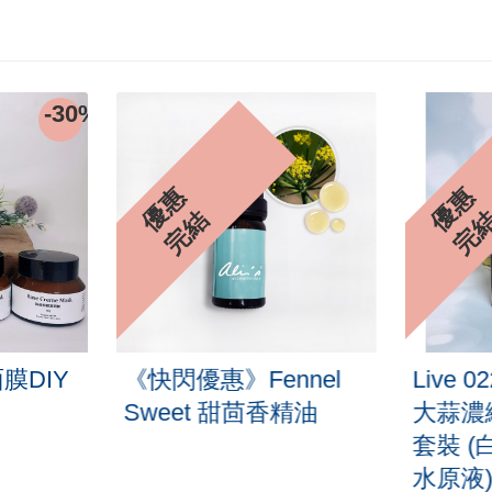
-30%
優
惠
完
優
惠
完
結
膜DIY
《快閃優惠》Fennel
Live 
Sweet 甜茴香精油
大蒜濃
套裝 
水原液