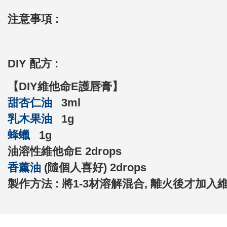
注意事項 :
DIY 配方 :
【DIY維他命E護唇膏】
甜杏仁油
3ml
乳木果油
1g
蜂蠟
1g
油溶性維他命E 2drops
香薰油
(隨個人喜好) 2drops
製作方法 :
將1-3材溶解混合, 離火後才加入