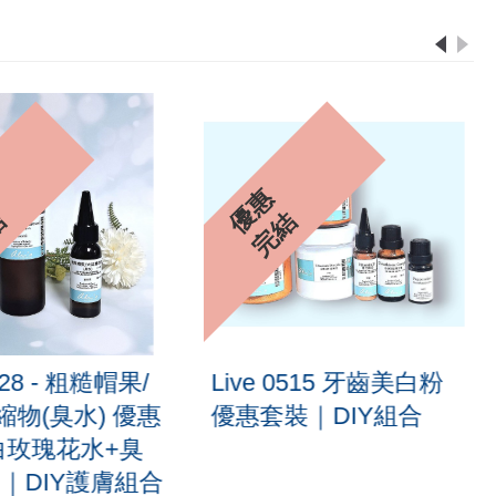
優
惠
完
結
結
0228 - 粗糙帽果/
Live 0515 牙齒美白粉
縮物(臭水) 優惠
優惠套裝｜DIY組合
(白玫瑰花水+臭
)｜DIY護膚組合