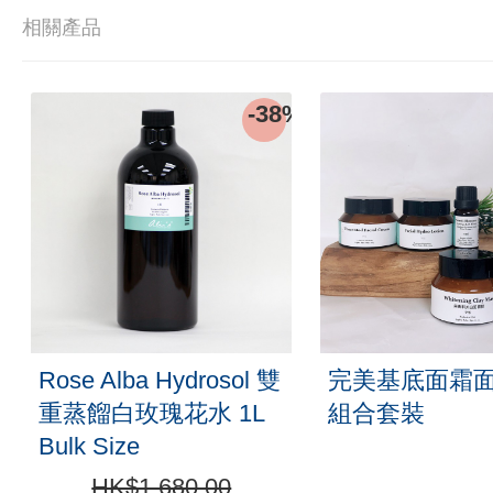
相關產品
0%
-38%
Rose Alba Hydrosol 雙
完美基底面霜面
重蒸餾白玫瑰花水 1L
組合套裝
Bulk Size
HK$1,680.00