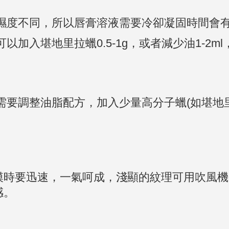
度濕度不同，所以唇膏溶液需要冷卻凝固時間會
以加入堪地里拉蠟0.5-1g，或者減少油1-2
，需要調整油脂配方，加入少量高分子蠟(如堪地
入模時要迅速，一氣呵成，淺顯的紋理可用吹風
感。