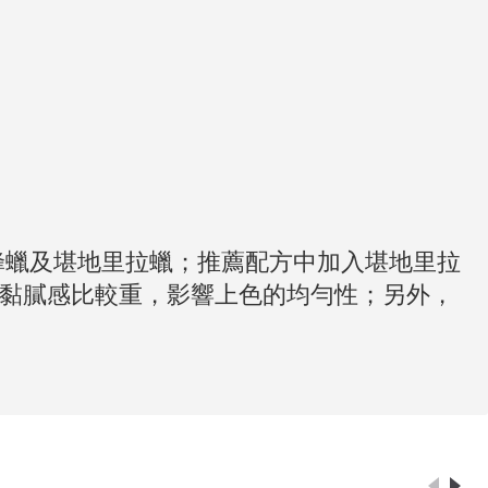
蜂蠟及堪地里拉蠟；推薦配方中加入堪地里拉
黏膩感比較重，影響上色的均勻性；另外，