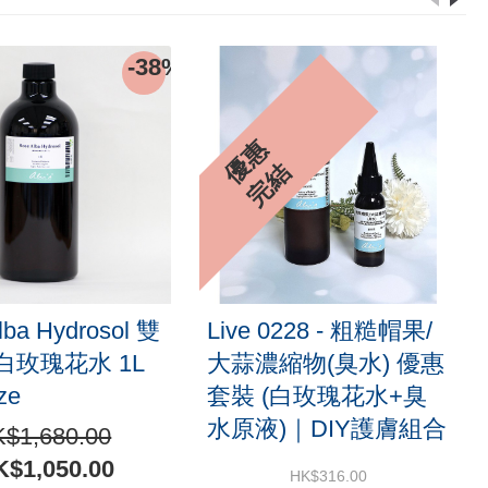
-32%
/
增氧抗污染控油雪葩面
肥貓貓香薰
惠
霜DIY原料套裝
合
HK$1,212.00
HK$824.00
HK$281.00