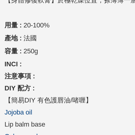
【身體修復軟膏】
於極乾燥位置，搽薄薄一
用量 :
20-100
%
產地 :
法國
容量 :
250g
INCI :
注意事項 :
DIY 配方 :
【簡易DIY 有色護唇油/啫喱】
Jojoba oil
Lip b
alm base