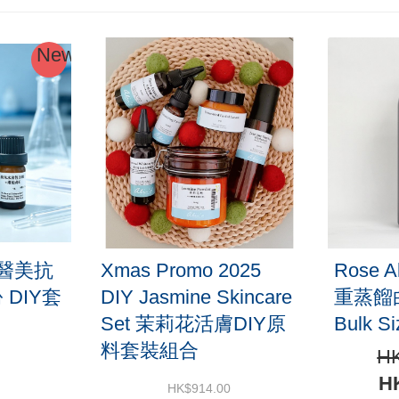
-38%
優
惠
完
結
ose Alba Hydrosol 雙
Live 0228 - 粗糙帽果
蒸餾白玫瑰花水 1L
大蒜濃縮物(臭水) 優
ulk Size
套裝 (白玫瑰花水+臭
水原液)｜DIY護膚組
HK$1,680.00
HK$1,050.00
HK$316.00