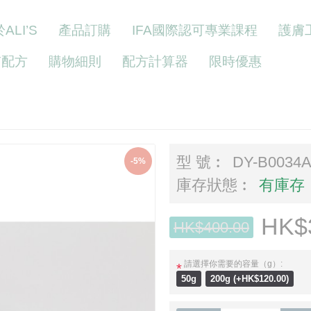
ALI’S
產品訂購
IFA國際認可專業課程
護膚
Y配方
購物細則
配方計算器
限時優惠
型 號︰
DY-B0034
-5%
庫存狀態︰
有庫存
HK$
HK$400.00
請選擇你需要的容量（g）:
*
50g
200g (+HK$120.00)