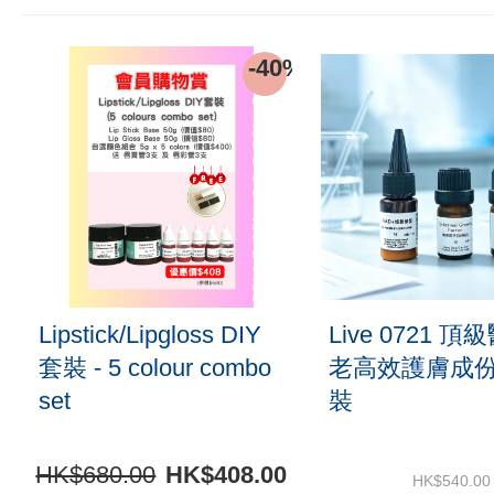
New
721 頂級醫美抗
Xmas Promo 2025
R
成份 DIY套
DIY Jasmine Skincare
重
Set 茉莉花活膚DIY原
B
料套裝組合
$540.00
HK$914.00