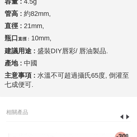
容量 :
4.5g
管高 :
約82mm,
直徑 :
21mm,
瓶口
10mm,
直徑 :
建議用途 :
盛裝DIY唇彩/ 唇油製品.
產地
:
中國
主意事項 :
水溫不可超過攝氏65度, 倒灌至
七成便可.
相關產品
9%
-30%