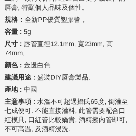
唇膏, 特顯個人品味及個性。
規格：
全新PP優質塑膠管，
容量 :
5g
尺寸
:
唇管直徑12.1mm, 寛23mm, 高
74mm,
顏色
:
金邊白色
建議用途 :
盛裝DIY唇膏製品.
產地
:
中國
主意事項 :
水溫不可超過攝氏65度, 倒灌至
七成便可. 不能直接灌料, 此管需要配合口
紅模具, 口紅管比較嬌貴, 酒精擦內管即可,
不可高温, 及酒精浸洗.