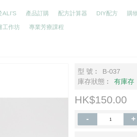
ALI’S
產品訂購
配方計算器
DIY配方
購
膚工作坊
專業芳療課程
型 號︰
B-037
庫存狀態︰
有庫存
HK$150.00
-
+