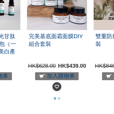
谷光甘肽
完美基底面霜面膜DIY
雙重防
料包（一
組合套裝
裝
美白產
HK$628.00
HK$439.00
HK$846
物車
加入購物車