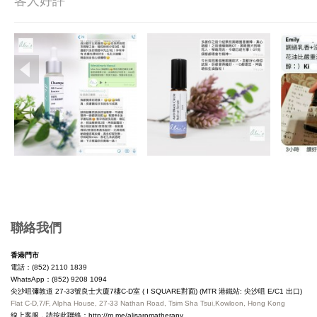
客人好評
Copyright © 2019, Ali's Aromatherapy, All Rights Reserved.
聯絡我們
香港門市
電話：(852) 2110 1839
WhatsApp：(852) 9208 1094
尖沙咀彌敦道 27-33號良士大廈7樓C-D室 ( I SQUARE對面) (MTR 港鐵站: 尖沙咀 E/C1 出口)
Flat C-D,7/F, Alpha House, 27-33 Nathan Road, Tsim Sha Tsui,Kowloon, Hong Kong
線上客服，請按此聯絡：
http://m.me/alisaromatherapy