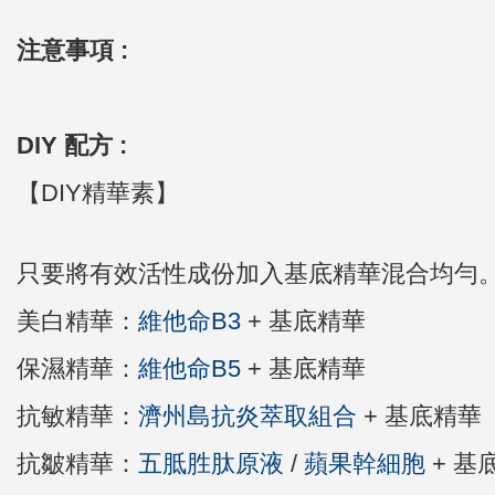
注意事項 :
DIY 配方 :
【DIY精華素】
只要將有效活性成份加入基底精華混合均勻
美白精華：
維他命B3
+ 基底精華
保濕精華：
維他命
B5
+ 基底精華
抗敏精華：
濟州島抗炎萃取組合
+ 基底精華
抗皺精華：
五胝胜肽原液
/
蘋果幹細胞
+ 基