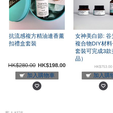
抗流感複方精油連香薰
女神美白節: 
扣禮盒套裝
複合物DIY材
套裝可完成3款
品）
HK$280.00
HK$198.00
HK$753.00
加入購物車
加入購