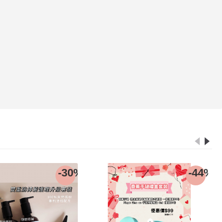
-30%
-44%