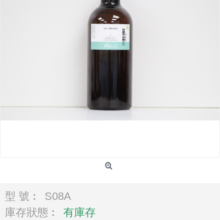
型 號︰
S08A
庫存狀態︰
有庫存