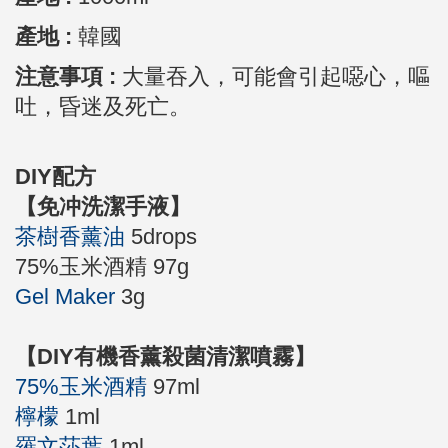
產地 :
韓國
注意事項 :
大量吞入，可能會引起噁心，嘔
吐，昏迷及死亡。
DIY配方
【免冲洗潔手液】
茶樹香薰油
5drops
75%玉米酒精 97g
Gel Maker
3g
【DIY有機香薰殺菌清潔噴霧】
75%玉米酒精
97ml
檸檬
1ml
羅文莎葉
1ml