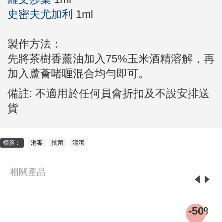
史密夫尤加利
1ml
製作方法：
先將茶樹香薰油加入75%玉米酒精溶解，再
加入蘆薈啫喱混合均勻即可。
備註: 不適用於任何員會折扣及不設安排送
貨
標簽︰
消毒
,
抗菌
,
清潔
相關產品
8%
-50%