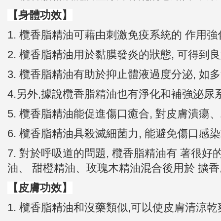
【身體功效】
1. 欖香脂精油可藉由刺激免疫系統的 作用強
2. 欖香脂精油用於黏膜發炎的狀態, 可得到
3. 欖香脂精油有助於抑止體液過度分泌, 如
4.另外,據說欖香脂精油也有淨化和補強泌
5. 欖香脂精油能促進傷口癒合, 對皮膚潰瘍
6. 欖香脂精油具殺滅細菌力, 能避免傷口感
7. 對於呼吸道的問題, 欖香脂精油有 著很
油、 甜橙精油、玫瑰木精油混合後用於 擴香
【皮膚功效
】
1. 欖香脂精油和沒藥類似,可以使皮膚清涼