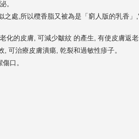
 ‎‫
相似之處,所以欖香脂又被為是「窮人版的乳香」
合老化的皮膚, 可減少皺紋 的產生, 有使皮膚返
效, 可治療皮膚潰瘍, 乾裂和過敏性疹子。
潔傷口。