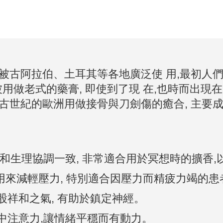
 被古阿拉伯、土耳其等各地廣泛使 用,最初人
常被用做老式的藥膏, 即使到了現 在,也時而出
古世紀的歐洲用做接骨與刀劍傷的癒合, 主要成
心理和生理協調一致, 非常適合用於冥想時的擴香
 可用來減輕壓力, 特別適合因壓力而精疲力竭的患
一股祥和之氣, 有助於鎮定神經。
集中注意力,讓情緒平穩而有動力。