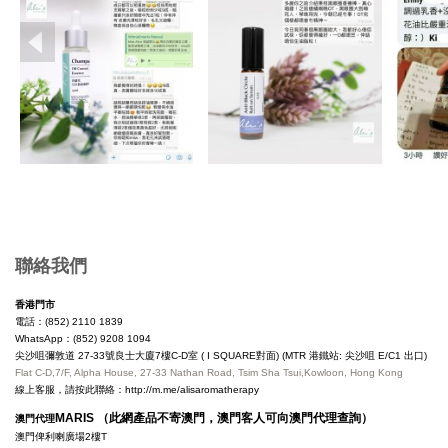
Copyright © 2019, Ali's Aromatherapy, All Rights Reserved.
聯絡我們
香港門市
電話：(852) 2110 1839
WhatsApp：(852) 9208 1094
尖沙咀彌敦道 27-33號良士大廈7樓C-D室 ( I SQUARE對面) (MTR 港鐵站: 尖沙咀 E/C1 出口)
Flat C-D,7/F, Alpha House, 27-33 Nathan Road, Tsim Sha Tsui,Kowloon, Hong Kong
線上客服，請按此聯絡：
http://m.me/alisaromatherapy
MARIS （此網產品不寄澳門，澳門客人可向澳門代理查詢）
澳門代理
澳門俾利喇廣場2樓T