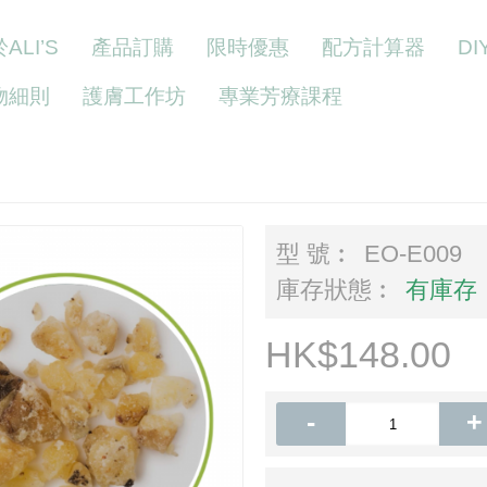
ALI’S
產品訂購
限時優惠
配方計算器
D
物細則
護膚工作坊
專業芳療課程
型 號︰
EO-E009
庫存狀態︰
有庫存
HK$148.00
-
+