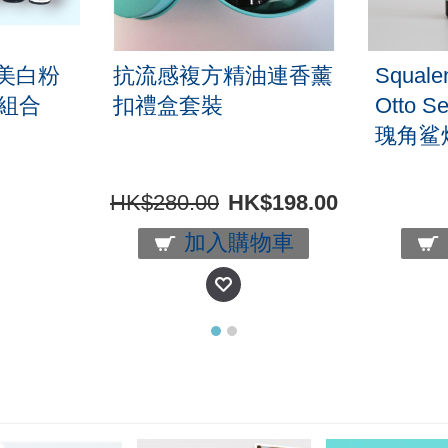
牙齒美白粉
抗流感複方精油連香薰
Squale
Y組合
扣禮盒套裝
Otto 
瑰角鲨
HK$280.00
HK$198.00
加入購物車