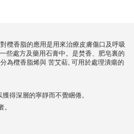
們對欖香脂的應用是用來治療皮膚傷口及呼吸
現在一些處方及藥用石膏中。是焚香、肥皂裏的
分為欖香脂烯與 苦艾萜, 可用於處理潰瘍的
,以獲得深層的寧靜而不覺睏倦。
者。