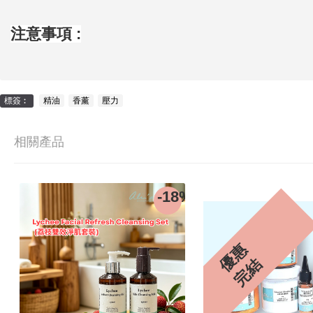
注意事項 :
標簽︰
精油
,
香薰
,
壓力
相關產品
-18%
優
惠
完
結