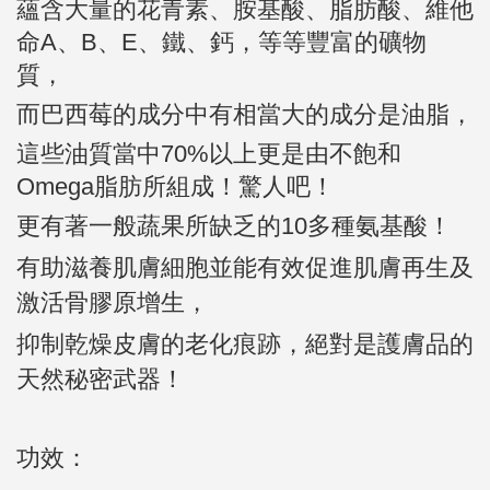
蘊含
大量的花青素、胺基酸、
脂肪酸、維他
命
A
、
B
、
E
、鐵、鈣，等等豐富的礦物
質
，
而巴西莓的成分中有相當大的成分是
油脂
，
這些油質當中
70%
以上更是由不飽和
Omega
脂肪所組成！驚人吧！
更有著一般蔬果所缺乏的
10
多種氨基酸！
有助滋養肌膚細胞並能有效促進肌膚再生及
激活骨膠原增生，
絕對是護膚品的
抑制乾燥皮膚的老化痕跡，
天然秘密武器！
功效：