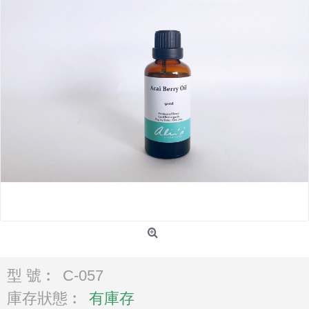
型 號︰
C-057
庫存狀態︰
有庫存