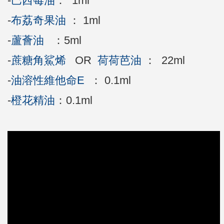
-
巴西莓油
： 1ml
-
布荔奇果油
： 1ml
-
蘆薈油
：5ml
-
蔗糖角鯊烯
OR
荷荷芭油
： 22ml
-
油溶性維他命E
： 0.1ml
-
橙花精油
：0.1ml