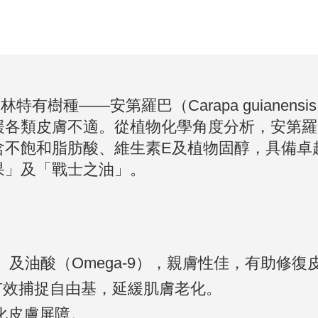
遜雨林特有樹種——安第羅巴（Carapa guia
類皮膚不適。從植物化學角度分析，安第羅巴果油
含不飽和脂肪酸、維生素E及植物固醇，具備卓
果」及「戰士之油」。
6）及油酸（Omega-9），親膚性佳，有助修復
有效捕捉自由基，延緩肌膚老化。
化皮膚屏障。