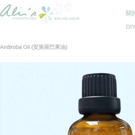
關於
DI
Andiroba Oil (安第羅巴果油)