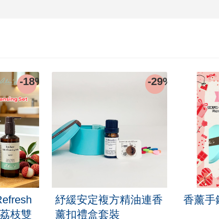
-44%
-40%
鏈禮盒套裝
虎紋燙斗精華 DIY套裝