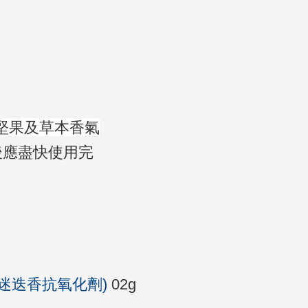
堅果及草本香氣
後應盡快使用完
s
 (Co2 迷迭香抗氧化劑)
02g