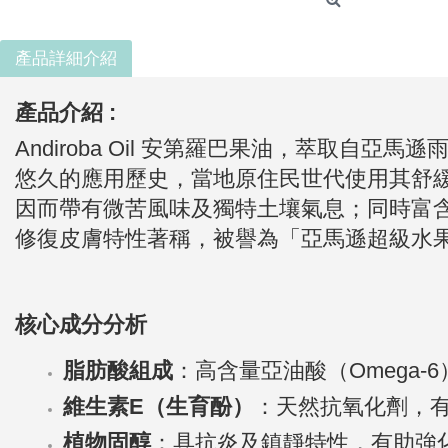
產品詳細介紹
產品介紹 :
Andiroba Oil 安第羅巴果油，萃取自亞馬
悠久的應用歷史，當地原住民世代使用其舒緩各
因而帶有微苦風味及獨特土壤氣息；同時富
修復皮膚特性著稱，被譽為「亞馬遜超級水
核心成分分析
脂肪酸組成
：高含量亞油酸（Omega-
維生素E（生育酚）
：天然抗氧化劑，
植物固醇
：具抗炎及鎮靜特性，有助強