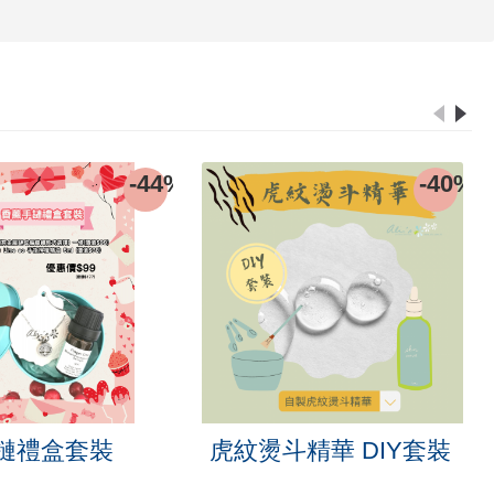
-29%
抗流感複方精油連香薰
【即買即送】Roll 
扣禮盒套裝
Set 香薰治療棒優