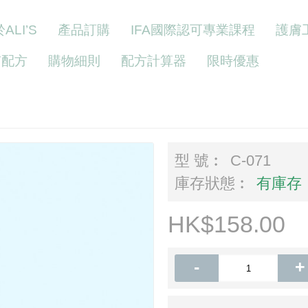
ALI’S
產品訂購
IFA國際認可專業課程
護膚
Y配方
購物細則
配方計算器
限時優惠
型 號︰
C-071
庫存狀態︰
有庫存
HK$158.00
-
+