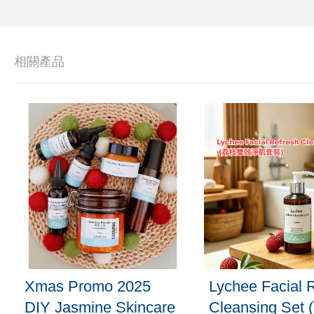
相關產品
-18%
-29%
Refresh
紓緩安定複方精油連香
香薰手
t (荔枝雙
薰扣禮盒套裝