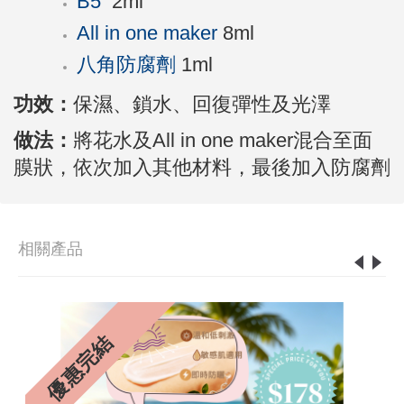
B5
2ml
All in one maker
8ml
八角防腐劑
1ml
功效：
保濕、鎖水、回復彈性及光澤
做法：
將花水及All in one maker混合至面
膜狀，依次加入其他材料，最後加入防腐劑
相關產品
8%
優惠完結