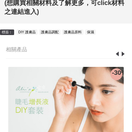
(想購買相關材料及了解更多，
可click材料
之連結進入
)
標簽︰
DIY 護膚品
,
護膚品調配
,
護膚品原料
,
保濕
相關產品
9%
-30%