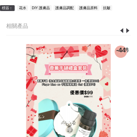
標簽︰
花水
,
DIY 護膚品
,
護膚品調配
,
護膚品原料
,
抗皺
相關產品
-44%