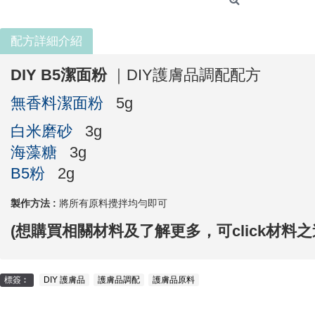
配方詳細介紹
DIY B5潔面粉
｜DIY護膚品調配配方
無香料潔面粉
5g
白米磨砂
3g
海藻糖
3g
B5粉
2g
製作方法 :
將所有原料攪拌均勻即可
(想購買相關材料及了解更多，
可click材料
標簽︰
DIY 護膚品
,
護膚品調配
,
護膚品原料