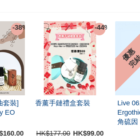
-38%
-44%
優
惠
完
油套裝]
香薰手鏈禮盒套裝
Live 0
gy EO
Ergoth
角硫因 
$160.00
HK$177.00
HK$99.00