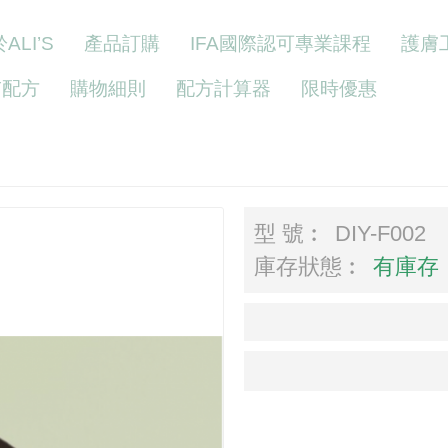
ALI’S
產品訂購
IFA國際認可專業課程
護膚
Y配方
購物細則
配方計算器
限時優惠
型 號︰
DIY-F002
庫存狀態︰
有庫存