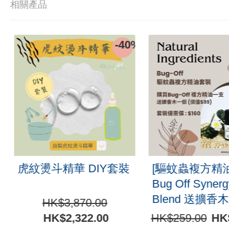
相關產品
0%
-40%
虎紋燙斗精華 DIY套裝
[驅蚊蟲複方精
Bug Off Syner
Blend 送擴香木
HK$3,870.00
HK$2,322.00
HK$259.00
HK