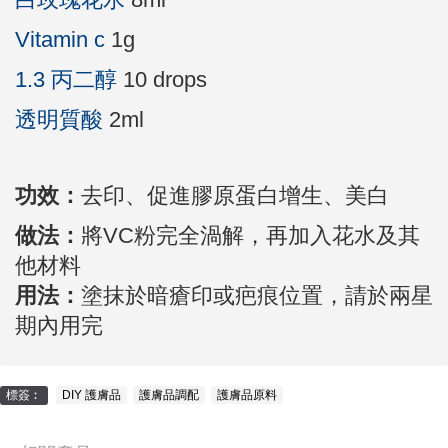
Vitamin c
1g
1.3 丙二醇
10 drops
透明質酸
2ml
功效：
去印、促進膠原蛋白增生、美白
做法：
將VC粉完全渦解，再加入花水及其
他材料
用法：
塗抹於暗瘡印或疤痕位置，請於兩星
期內用完
標簽︰
DIY 護膚品
,
護膚品調配
,
護膚品原料