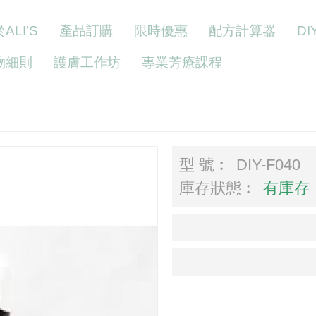
ALI’S
產品訂購
限時優惠
配方計算器
D
物細則
護膚工作坊
專業芳療課程
型 號︰
DIY-F040
庫存狀態︰
有庫存