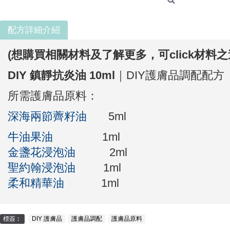
配方詳細介紹
(想購買相關材料及了解更多，
可click材料
DIY 鎮靜抗炎油 10ml
｜DIY護膚品調配配方
所需護膚品原料：
深海兩節薺籽油
5ml
牛油果油
1ml
金盞花浸泡油
2ml
聖約翰浸泡油
1ml
柔和精華油
1ml
標簽︰
DIY 護膚品
,
護膚品調配
,
護膚品原料