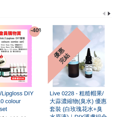
-40%
優
惠
完
結
k/Lipgloss DIY
Live 0228 - 粗糙帽果/
0 colour
大蒜濃縮物(臭水) 優惠
set
套裝 (白玫瑰花水+臭
水原液)｜DIY護膚組合