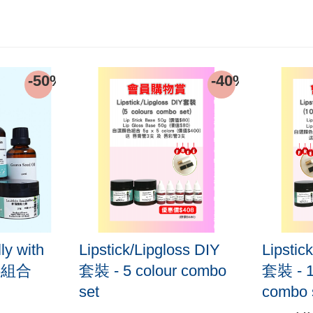
-50%
-40%
ly with
Lipstick/Lipgloss DIY
Lipstic
原料組合
套裝 - 5 colour combo
套裝 - 1
set
combo 