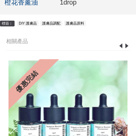
橙花香薰油
1drop
標簽︰
DIY 護膚品
,
護膚品調配
,
護膚品原料
相關產品
3%
優惠完結