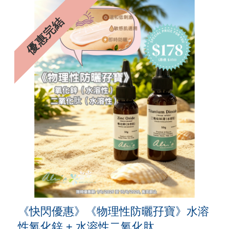
9%
優惠完結
《快閃優惠》《物理性防曬孖寶》水溶
性氧化鋅 + 水溶性二氧化肽