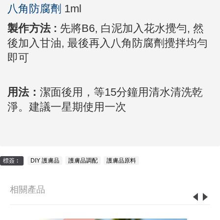
八角防腐劑
1ml
製作方法 :
先將B6, 白泥加入花水攪勻, 然
後加入甘油, 最後再入八角防腐劑攪拌均勻
即可
用法：
潔面後用，等15分鐘用清水清洗乾
淨。建議
一星期使用一次
標簽︰
DIY 護膚品
,
護膚品調配
,
護膚品原料
相關產品