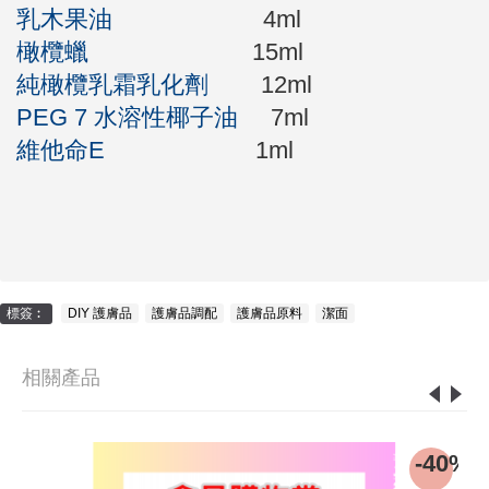
乳木果油
4ml
橄欖蠟
15ml
純橄欖乳霜乳化劑
12ml
PEG 7 水溶性椰子油
7ml
維他命E
1ml
標簽︰
DIY 護膚品
,
護膚品調配
,
護膚品原料
,
潔面
相關產品
-40%