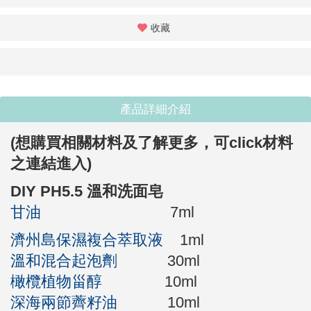
收藏
產品詳細介紹
(想購買相關材料及了解更多，
可click材料
之連結進入
)
DIY PH5.5 溫和洗面皂
甘油
7ml
濟州島保濕複合萃取液
1ml
溫和混合起泡劑
30ml
橄欖植物甾醇
10ml
深海兩節薺籽油
10ml