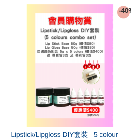
9%
-40%
Lipstick/Lipgloss DIY套裝 - 5 colour