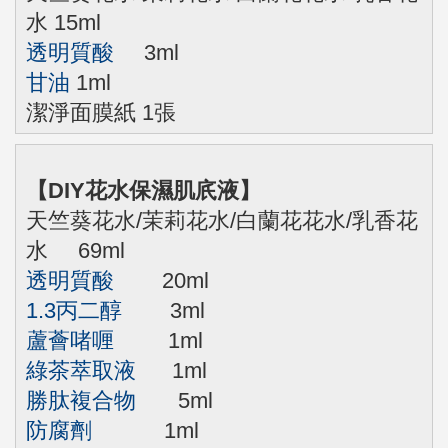
水 15ml
透明質酸
3ml
甘油
1ml
潔淨面膜紙 1張
【DIY花水保濕肌㡳液】
天竺葵花水/茉莉花水/白蘭花花水/乳香花
水 69ml
透明質酸
20ml
1.3丙二醇
3ml
蘆薈啫喱
1ml
綠茶萃取液
1ml
勝肽複合物
5ml
防腐劑
1ml