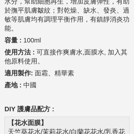
水分，幫助細胞再生，增加皮膚彈性，有助
於撫平肌膚皺紋；對乾燥、缺水、發炎、過
敏等肌膚均有調理平衡作用，有鎮靜消炎功
能。
容量 :
100ml
使用方法 :
可直接作爽膚水,面膜水, 加入其
他原料使用。
適用製作:
面霜、精華素
產地 :
中國
DIY 護膚品配方 :
【花水面膜】
天竺葵花水/茉莉花水/白蘭花花水/乳香花