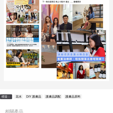
標簽︰
花水
,
DIY 護膚品
,
護膚品調配
,
護膚品原料
相關產品