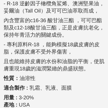
- R-18 逆齡因子橄欖角鯊烯、澳洲堅果油，
妥爾油（Tall Oil）及可可巴油萃取而成，
內含豐富的c16-36 酸甘油三酯 ，可可巴酯
類及c12-18酸甘油三酯，正是皮膚抗老化，
保持年青活力的關鍵成份。
- 專利原料R-18 ，能夠模擬18歲皮膚的皮
脂，保護皮膚不受外界傷害，
且也能維持皮膚的水份和油脂的平衡，
使肌
膚重現18歲的滋潤緊緻的鼎盛狀態。
性質：
油溶性
適合製作 :
乳霜、乳液、面膜
用量 :
3-20%
產地 :
USA