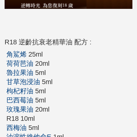
R18 逆齡抗衰老精華油 配方 :
角鯊烯
25ml
荷荷芭油
20ml
魯拉果油
5ml
甘草泡浸油
5ml
枸杞籽油
5ml
巴西莓油
5ml
玫瑰果油
20ml
R18 10ml
西梅油
5ml
油溶性維他命E
1ml