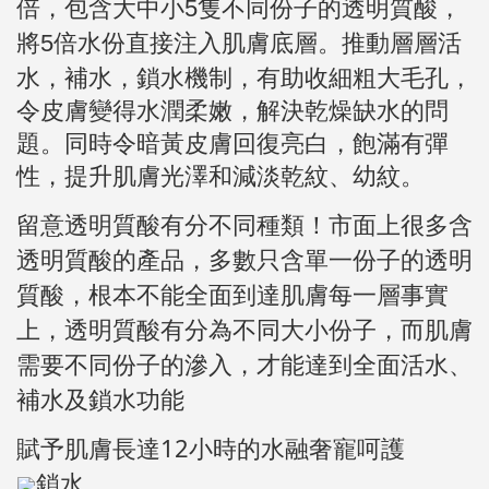
倍，包含大中小5隻不同份子的透明質酸，
推動層層活
將5倍水份直接注入肌膚底層。
水，補水，鎖水機制，
有助收細粗大毛孔，
令皮膚變得水潤柔嫩，解決乾燥缺水的問
題。同時令暗黃皮膚回復亮白，飽滿有彈
性，提升肌膚光澤和減淡乾紋、幼紋。
留意透明質酸有分不同種類！
市面上很多含
透明質酸的產品，
多數只含單一份子的透明
質酸，根本不能全面到達肌膚每一層
事實
上，透明質酸有分為不同大小份子，而肌膚
需要不同份子的滲入
，才能達到全面活水、
補水及鎖水功能
賦予肌膚長達12小時的水融奢寵呵護
鎖水