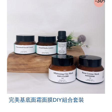
0%
-30%
完美基底面霜面膜DIY組合套裝