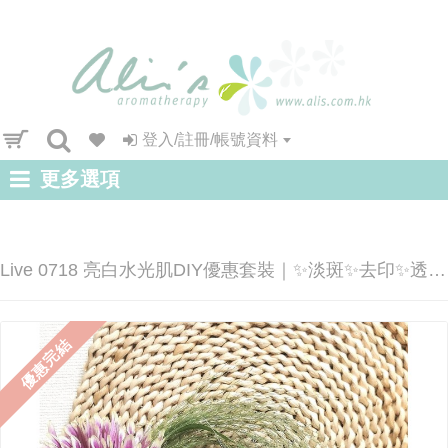
登入/註冊/帳號資料
更多選項
Live 0718 亮白水光肌DIY優惠套裝｜✨淡斑✨去印✨透亮肌膚
優惠完結