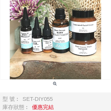
型 號︰
SET-DIY055
庫存狀態︰
優惠完結