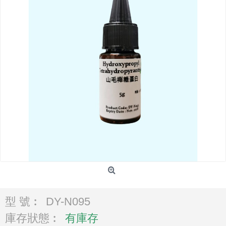
型 號︰
DY-N095
庫存狀態︰
有庫存