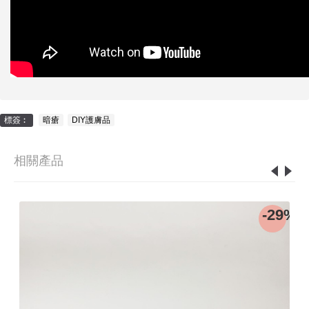
標簽︰
暗瘡
,
DIY護膚品
相關產品
2%
-29%